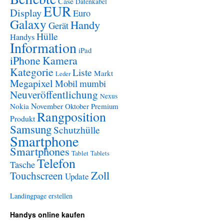
Case
Datenkabel
EUR
Display
Euro
Galaxy
Handy
Gerät
Hülle
Handys
Information
iPad
iPhone
Kamera
Kategorie
Liste
Markt
Leder
Megapixel
Mobil
mumbi
Neuveröffentlichung
Nexus
November
Nokia
Oktober
Premium
Rangposition
Produkt
Samsung
Schutzhülle
Smartphone
Smartphones
Tablet
Tablets
Telefon
Tasche
Zoll
Touchscreen
Update
Landingpage erstellen
Handys online kaufen