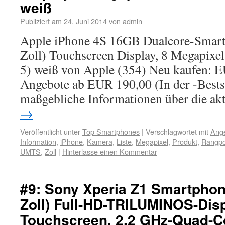
weiß
Publiziert am
24. Juni 2014
von
admin
Apple iPhone 4S 16GB Dualcore-Smart
Zoll) Touchscreen Display, 8 Megapix
5) weiß von Apple (354) Neu kaufen: 
Angebote ab EUR 190,00 (In der -Bestse
maßgebliche Informationen über die ak
→
Veröffentlicht unter
Top Smartphones
|
Verschlagwortet mit
Ang
Information
,
iPhone
,
Kamera
,
Liste
,
Megapixel
,
Produkt
,
Rangpo
UMTS
,
Zoll
|
Hinterlasse einen Kommentar
#9: Sony Xperia Z1 Smartphon
Zoll) Full-HD-TRILUMINOS-Disp
Touchscreen, 2,2 GHz-Quad-C