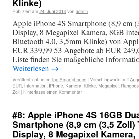
Klinke)
Publiziert am
24. Juni 2014
von
admin
Apple iPhone 4S Smartphone (8,9 cm (3
Display, 8 Megapixel Kamera, 8GB inte
Bluetooth 4.0, 3,5mm Klinke) von Appl
EUR 339,99 53 Angebote ab EUR 249,00 
Liste finden Sie maßgebliche Informat
Weiterlesen
→
Veröffentlicht unter
Top Smartphones
|
Verschlagwortet mit
Ang
EUR
,
Information
,
iPhone
,
Kamera
,
Klinke
,
Megapixel
,
Rangposi
Zoll
|
Hinterlasse einen Kommentar
#8: Apple iPhone 4S 16GB Dua
Smartphone (8,9 cm (3,5 Zoll
Display, 8 Megapixel Kamera,