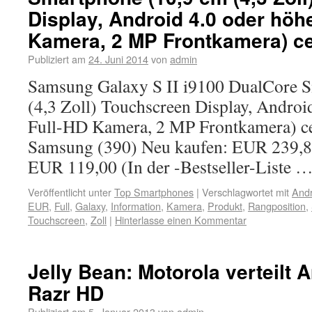
Display, Android 4.0 oder höhe
Kamera, 2 MP Frontkamera) c
Publiziert am
24. Juni 2014
von
admin
Samsung Galaxy S II i9100 DualCore 
(4,3 Zoll) Touchscreen Display, Androi
Full-HD Kamera, 2 MP Frontkamera) c
Samsung (390) Neu kaufen: EUR 239,8
EUR 119,00 (In der -Bestseller-Liste 
Veröffentlicht unter
Top Smartphones
|
Verschlagwortet mit
Andr
EUR
,
Full
,
Galaxy
,
Information
,
Kamera
,
Produkt
,
Rangposition
,
Touchscreen
,
Zoll
|
Hinterlasse einen Kommentar
Jelly Bean: Motorola verteilt A
Razr HD
Publiziert am
5. Januar 2013
von
admin