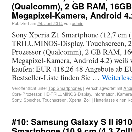
(Qualcomm), 2 GB RAM, 16GB 
Megapixel-Kamera, Android 4.
Publiziert am
24. Juni 2014
von
admin
Sony Xperia Z1 Smartphone (12,7 cm (
TRILUMINOS-Display, Touchscreen, 2
Prozessor (Qualcomm), 2 GB RAM, 16G
Megapixel-Kamera, Android 4.2) weiß 
kaufen: EUR 418,26 48 Angebote ab EU
Bestseller-Liste finden Sie …
Weiterles
Veröffentlicht unter
Top Smartphones
|
Verschlagwortet mit
Andr
Core-Prozessor
,
HD-TRILUMINOS-Display
,
Information
,
Kamera
Sony
,
Speicher
,
Touchscreen
,
Xperia
,
Zoll
|
Hinterlasse einen 
#10: Samsung Galaxy S II i91
Smartphone (10,9 cm (4,3 Zol