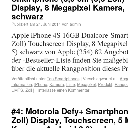
Display, 8 Megapixel Kamera,
schwarz
Publiziert am
24. Juni 2014
von
admin
Apple iPhone 4S 16GB Dualcore-Smart
Zoll) Touchscreen Display, 8 Megapix
5) schwarz von Apple (354) 82 Angebo
der -Bestseller-Liste finden Sie maßgeb
über die aktuelle Rangposition dieses P
Veröffentlicht unter
Top Smartphones
|
Verschlagwortet mit
Ang
Information
,
iPhone
,
Kamera
,
Liste
,
Megapixel
,
Produkt
,
Rangpo
UMTS
,
Zoll
|
Hinterlasse einen Kommentar
#4: Motorola Defy+ Smartphone
Zoll) Display, Touchscreen, 5