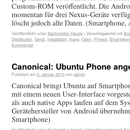
Custom-ROM veröffentlicht. Die Androi
momentan für drei Nexus-Geräte verfügb
löscht jedoch alle Daten. (Smartphone,
Veröffentlicht unter
Nachrichten Handy
|
Verschlagwortet mit
And
Distribution
,
Gerät
,
Installation
,
Kang
,
Open
,
Project
,
Smartpho
Kommentar
Canonical: Ubuntu Phone ang
Publiziert am
2. Januar 2013
von
admin
Canonical bringt Ubuntu auf Smartphon
mit einem neuen User-Interface vorges
als auch native Apps laufen auf dem Sy
Gerätehersteller von Android übernehm
Smartphone)
Veröffentlicht unter
Nachrichten Handy
|
Verschlagwortet mit
And