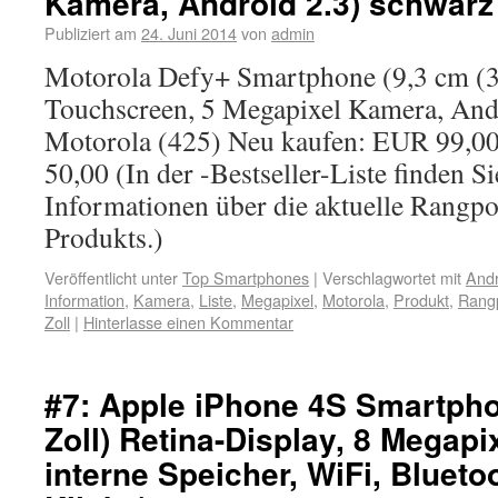
Kamera, Android 2.3) schwarz
Publiziert am
24. Juni 2014
von
admin
Motorola Defy+ Smartphone (9,3 cm (3,
Touchscreen, 5 Megapixel Kamera, And
Motorola (425) Neu kaufen: EUR 99,0
50,00 (In der -Bestseller-Liste finden 
Informationen über die aktuelle Rangpo
Produkts.)
Veröffentlicht unter
Top Smartphones
|
Verschlagwortet mit
Andr
Information
,
Kamera
,
Liste
,
Megapixel
,
Motorola
,
Produkt
,
Rangp
Zoll
|
Hinterlasse einen Kommentar
#7: Apple iPhone 4S Smartpho
Zoll) Retina-Display, 8 Megap
interne Speicher, WiFi, Blueto