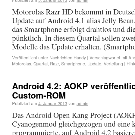
Motorolas Razr HD bekommt in Deutsch
Update auf Android 4.1 alias Jelly Bean
das Smartphone erfolgt drahtlos und di
pünktlich. In diesem Quartal sollen zwe
Modelle das Update erhalten. (Smartph
Veröffentlicht unter
Nachrichten Handy
|
Verschlagwortet mit
And
Motorolas
,
Quartal
,
Razr
,
Smartphone
,
Update
,
Verteilung
|
Hint
Android 4.2: AOKP veröffentli
Custom-ROM
Publiziert am
4. Januar 2013
von
admin
Das Android Open Kang Project (AOKP)
Cyanogenmod gleichgezogen und eine k
programmierte, auf Android 4.2 basiere