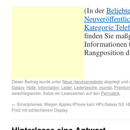
(In der
Beliebt
Neuveröffentli
Kategorie Tele
finden Sie maß
Informationen ü
Rangposition d
Dieser Beitrag wurde unter
Neue Handyangebote
abgelegt und 
Galaxy
,
Hülle
,
Information
,
Leder
,
Ledertasche
,
mumbi
,
Premiu
verschlagwortet. Setze ein Lesezeichen auf den
Permalink
.
←
Smartphones: Wegen Apples iPhone kam HPs
Galaxy S3: H
Pre3 mit schlechterem Display
Hinterlasse eine Antwort