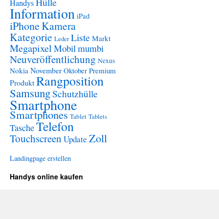
Hülle
Handys
Information
iPad
iPhone
Kamera
Kategorie
Liste
Markt
Leder
Megapixel
Mobil
mumbi
Neuveröffentlichung
Nexus
November
Nokia
Oktober
Premium
Rangposition
Produkt
Samsung
Schutzhülle
Smartphone
Smartphones
Tablet
Tablets
Telefon
Tasche
Zoll
Touchscreen
Update
Landingpage erstellen
Handys online kaufen