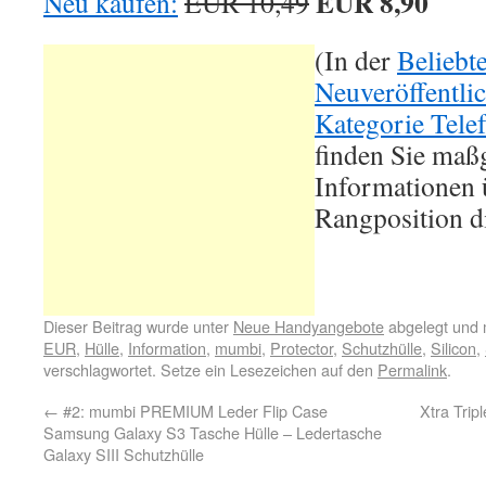
EUR 8,90
Neu kaufen:
EUR 10,49
(In der
Beliebt
Neuveröffentli
Kategorie Tele
finden Sie maß
Informationen ü
Rangposition d
Dieser Beitrag wurde unter
Neue Handyangebote
abgelegt und 
EUR
,
Hülle
,
Information
,
mumbi
,
Protector
,
Schutzhülle
,
Silicon
,
verschlagwortet. Setze ein Lesezeichen auf den
Permalink
.
←
#2: mumbi PREMIUM Leder Flip Case
Xtra Trip
Samsung Galaxy S3 Tasche Hülle – Ledertasche
Galaxy SIII Schutzhülle