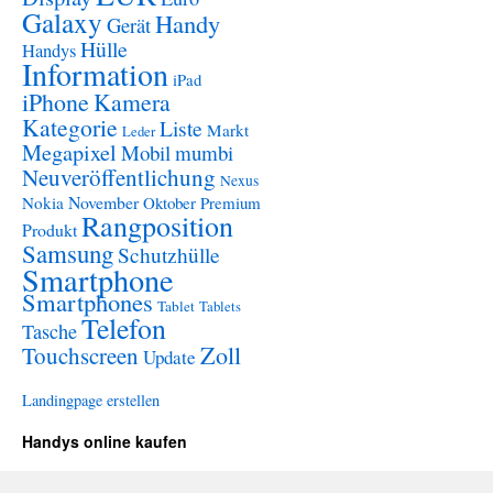
Galaxy
Handy
Gerät
Hülle
Handys
Information
iPad
iPhone
Kamera
Kategorie
Liste
Markt
Leder
Megapixel
Mobil
mumbi
Neuveröffentlichung
Nexus
November
Nokia
Oktober
Premium
Rangposition
Produkt
Samsung
Schutzhülle
Smartphone
Smartphones
Tablet
Tablets
Telefon
Tasche
Zoll
Touchscreen
Update
Landingpage erstellen
Handys online kaufen