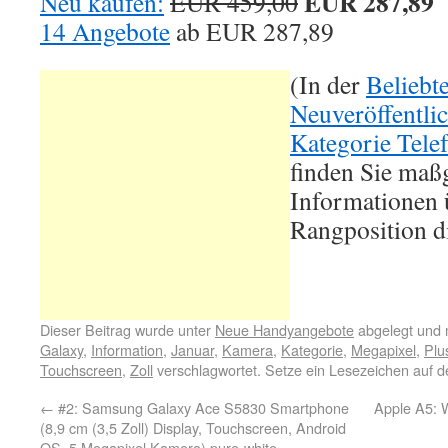
EUR 287,89
Neu kaufen:
EUR 459,00
14 Angebote
ab
EUR 287,89
(In der
Beliebt
Neuveröffentli
Kategorie Tele
finden Sie maß
Informationen ü
Rangposition d
Dieser Beitrag wurde unter
Neue Handyangebote
abgelegt und 
Galaxy
,
Information
,
Januar
,
Kamera
,
Kategorie
,
Megapixel
,
Plu
Touchscreen
,
Zoll
verschlagwortet. Setze ein Lesezeichen auf 
←
#2: Samsung Galaxy Ace S5830 Smartphone
Apple A5: 
(8,9 cm (3,5 Zoll) Display, Touchscreen, Android
OS, 5 Megapixel Kamera) pure-white