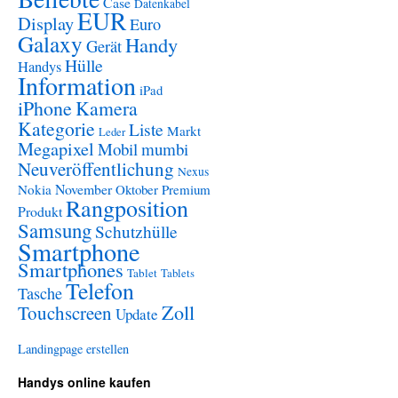
Case
Datenkabel
EUR
Display
Euro
Galaxy
Handy
Gerät
Hülle
Handys
Information
iPad
iPhone
Kamera
Kategorie
Liste
Markt
Leder
Megapixel
Mobil
mumbi
Neuveröffentlichung
Nexus
November
Nokia
Oktober
Premium
Rangposition
Produkt
Samsung
Schutzhülle
Smartphone
Smartphones
Tablet
Tablets
Telefon
Tasche
Zoll
Touchscreen
Update
Landingpage erstellen
Handys online kaufen