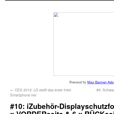
Powered by
Max Banner Ads
←
CES 2012: LG stellt das erste Intel-
#9: Schwar
Smartphone her
#10: iZubehör-Displayschutzfo
x VORDERseite & 6 x RÜCKsei