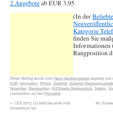
2 Angebote
ab
EUR 3,95
(In der
Beliebt
Neuveröffentli
Kategorie Tele
finden Sie maß
Informationen ü
Rangposition d
Dieser Beitrag wurde unter
Neue Handyangebote
abgelegt und 
EUR
,
Information
,
iPhone
,
iZubehör
,
iZubehör-Displayschutzfoli
November
,
Rangposition
,
RÜCKseite-Displayschutz
,
Telefon
,
Vo
Lesezeichen auf den
Permalink
.
←
CES 2012: LG stellt das erste Intel-
#9: Schwar
Smartphone her