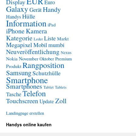
EUR
Display
Euro
Galaxy
Handy
Gerät
Hülle
Handys
Information
iPad
iPhone
Kamera
Kategorie
Liste
Markt
Leder
Megapixel
Mobil
mumbi
Neuveröffentlichung
Nexus
November
Nokia
Oktober
Premium
Rangposition
Produkt
Samsung
Schutzhülle
Smartphone
Smartphones
Tablet
Tablets
Telefon
Tasche
Zoll
Touchscreen
Update
Landingpage erstellen
Handys online kaufen