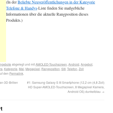
(In der
Beliebte Neuveröffentlichungen in der Kategorie
Telefone & Handys
-Liste finden Sie maßgebliche
Informationen über die aktuelle Rangposition dieses
Produkts.)
ngebote
abgelegt und mit
AMOLED-Touchscreen
,
Android
,
Angebot
,
ra
,
Kategorie
,
Mai
,
Megapixel
,
Rangposition
,
SIII
,
Telefon
,
Zoll
auf den
Permalink
.
an-3D-Brillen
#1: Samsung Galaxy S III Smartphone (12,2 cm (4,8 Zoll)
HD Super-AMOLED-Touchscreen, 8 Megapixel Kamera,
Android OS) dunkelblau
→
rt