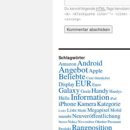
Du kannst folgende
HTML
-Tags benutzen
<b> <blockquote cite=""> <cite> 
<strong>
Schlagwörter
Android
Amazon
Angebot
Apple
Beliebte
Case
Datenkabel
EUR
Display
Euro
Galaxy
Handy
Gerät
Handys
Information
Hülle
iPad
iPhone
Kamera
Kategorie
Megapixel
Liste
Mobil
Markt
Leder
Neuveröffentlichung
mumbi
November
Nokia
Oktober
Premium
Nexus
Rangposition
Produkt