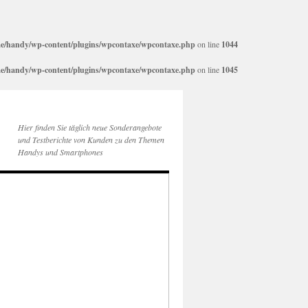
e/handy/wp-content/plugins/wpcontaxe/wpcontaxe.php
on line
1044
e/handy/wp-content/plugins/wpcontaxe/wpcontaxe.php
on line
1045
Hier finden Sie täglich neue Sonderangebote
und Testberichte von Kunden zu den Themen
Handys und Smartphones