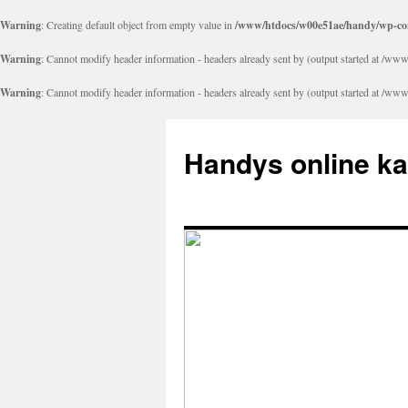
Warning
: Creating default object from empty value in
/www/htdocs/w00e51ae/handy/wp-con
Warning
: Cannot modify header information - headers already sent by (output started at 
Warning
: Cannot modify header information - headers already sent by (output started at 
Handys online k