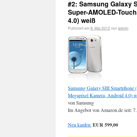
#2: Samsung Galaxy SI
Super-AMOLED-Touchs
4.0) weiß
Publiziert am
8. Mai 2012
von
admin
Samsung Galaxy SIII Smartphone 
Megapixel Kamera, Android 4.0) w
von Samsung
Im Angebot von Amazon.de seit: 7
EUR 599,00
Neu kaufen: