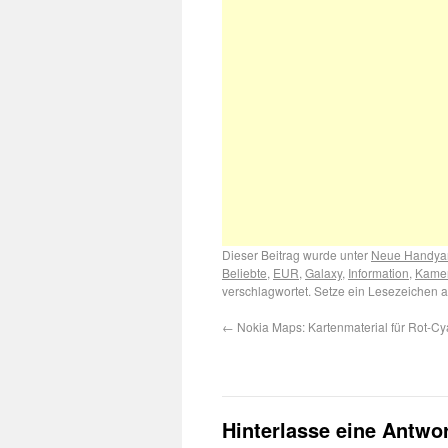
Dieser Beitrag wurde unter
Neue Handya
Beliebte
,
EUR
,
Galaxy
,
Information
,
Kame
verschlagwortet. Setze ein Lesezeichen 
←
Nokia Maps: Kartenmaterial für Rot-Cy
Hinterlasse eine Antwo