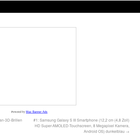
Powered by
Max Banner Ads
an-3D-Brillen
#1: Samsung Galaxy S III Smartphone (12,2 cm (4,8 Zoll)
HD Super-AMOLED-Touchscreen, 8 Megapixel Kamera,
Android OS) dunkelblau
→