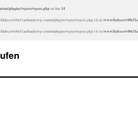
tent/plugins/wpseo/wpseo.php
on line
14
/www/htdocs/w00e51ae/handy/wp-content/plugins/wpseo/wpseo.php:14) in
/www/htdocs/w00e51a
/www/htdocs/w00e51ae/handy/wp-content/plugins/wpseo/wpseo.php:14) in
/www/htdocs/w00e51a
aufen