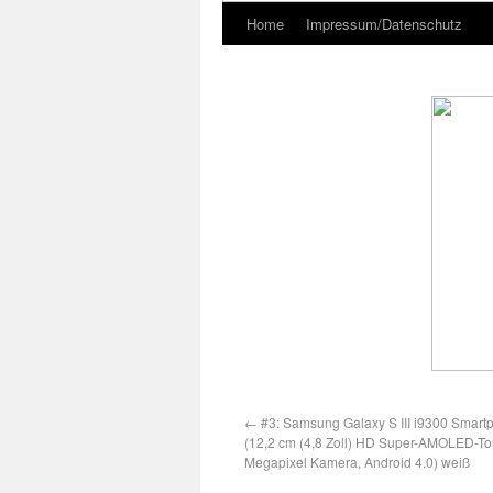
Home
Impressum/Datenschutz
←
#3: Samsung Galaxy S III i9300 Smar
(12,2 cm (4,8 Zoll) HD Super-AMOLED-To
Megapixel Kamera, Android 4.0) weiß