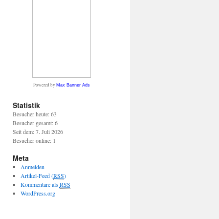
Powered by
Max Banner Ads
Statistik
Besucher heute: 63
Besucher gesamt: 6
Seit dem: 7. Juli 2026
Besucher online: 1
Meta
Anmelden
Artikel-Feed (
RSS
)
Kommentare als
RSS
WordPress.org