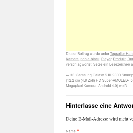
Dieser Beitrag wurde unter
Topseller Ha
Kamera
,
noble-black
,
Player
,
Produkt
,
Ran
verschlagwortet. Setze ein Lesezeichen 
←
#3: Samsung Galaxy S III i9300 Smar
(12,2 cm (4,8 Zoll) HD Super-AMOLED-To
Megapixel Kamera, Android 4.0) weiß
Hinterlasse eine Antwo
Deine E-Mail-Adresse wird nicht ver
*
Name