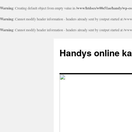
Warning
: Creating default object from empty value in
/www/htdocs/w00e51ae/handy/wp-con
Warning
: Cannot modify header information - headers already sent by (output started at 
Warning
: Cannot modify header information - headers already sent by (output started at 
Handys online k