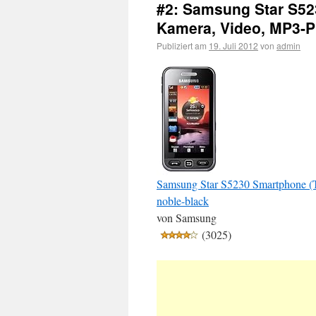
#2: Samsung Star S5
Kamera, Video, MP3-Pl
Publiziert am
19. Juli 2012
von
admin
Samsung Star S5230 Smartphone (T
noble-black
von Samsung
(3025)