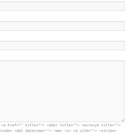
:
<a href="" title=""> <abbr title=""> <acronym title="">
<code> <del datetime=""> <em> <i> <q cite=""> <strike>