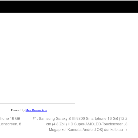
Powered by
Max Banner Ads
tphone 16 GB
#1: Samsung Galaxy S III i9300 Smartphone 16 GB (12,2
uchscreen, 8
cm (4,8 Zoll) HD Super-AMOLED-Touchscreen, 8
Megapixel Kamera, Android OS) dunkelblau
→