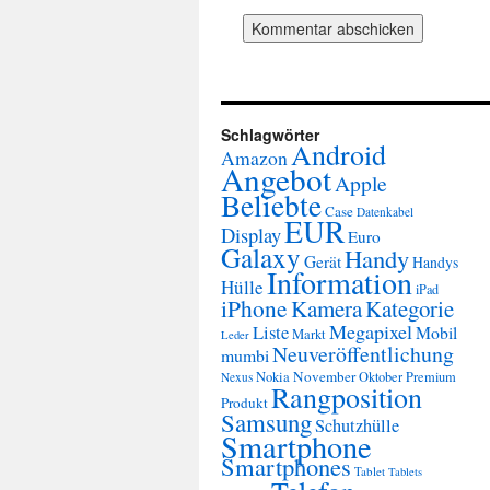
Schlagwörter
Android
Amazon
Angebot
Apple
Beliebte
Case
Datenkabel
EUR
Display
Euro
Galaxy
Handy
Gerät
Handys
Information
Hülle
iPad
iPhone
Kamera
Kategorie
Megapixel
Liste
Mobil
Markt
Leder
Neuveröffentlichung
mumbi
November
Nokia
Oktober
Premium
Nexus
Rangposition
Produkt
Samsung
Schutzhülle
Smartphone
Smartphones
Tablet
Tablets