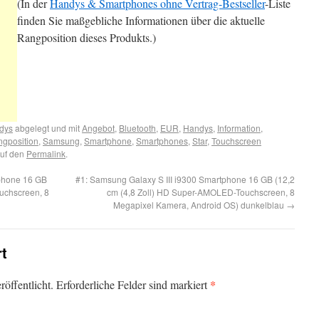
(In der
Handys & Smartphones ohne Vertrag-Bestseller
-Liste
finden Sie maßgebliche Informationen über die aktuelle
Rangposition dieses Produkts.)
ndys
abgelegt und mit
Angebot
,
Bluetooth
,
EUR
,
Handys
,
Information
,
gposition
,
Samsung
,
Smartphone
,
Smartphones
,
Star
,
Touchscreen
auf den
Permalink
.
tphone 16 GB
#1: Samsung Galaxy S III i9300 Smartphone 16 GB (12,2
uchscreen, 8
cm (4,8 Zoll) HD Super-AMOLED-Touchscreen, 8
Megapixel Kamera, Android OS) dunkelblau
→
rt
*
öffentlicht. Erforderliche Felder sind markiert