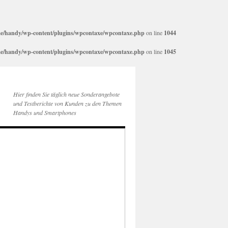
e/handy/wp-content/plugins/wpcontaxe/wpcontaxe.php
on line
1044
e/handy/wp-content/plugins/wpcontaxe/wpcontaxe.php
on line
1045
Hier finden Sie täglich neue Sonderangebote
und Testberichte von Kunden zu den Themen
Handys und Smartphones