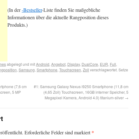
(In der
-Bestseller
-Liste finden Sie maßgebliche
Informationen über die aktuelle Rangposition dieses
Produkts.)
nes
abgelegt und mit
Android
,
Angebot
,
Display
,
DualCore
,
EUR
,
Full
,
gposition
,
Samsung
,
Smartphone
,
Touchscreen
,
Zoll
verschlagwortet. Setze
rtphone (7,6 cm
#1: Samsung Galaxy Nexus i9250 Smartphone (11,8 cm
screen, 5 MP
(4,65 Zoll) Touchscreen, 16GB interner Speicher, 5
Megapixel Kamera, Android 4.0) titanium-silver
→
rt
*
öffentlicht. Erforderliche Felder sind markiert