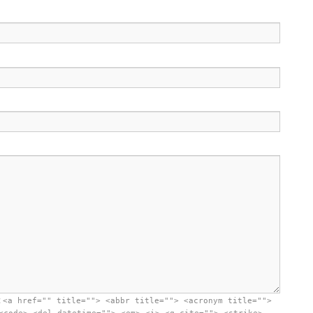
:
<a href="" title=""> <abbr title=""> <acronym title="">