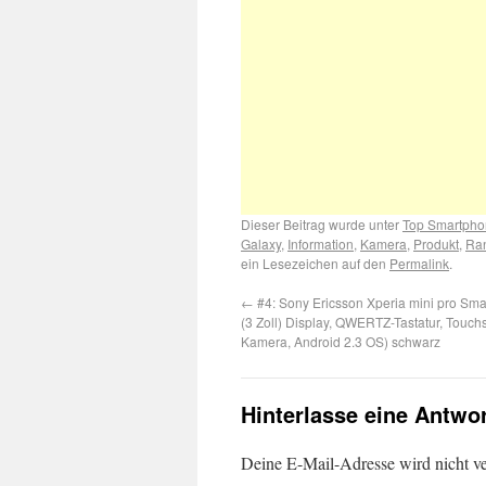
Dieser Beitrag wurde unter
Top Smartpho
Galaxy
,
Information
,
Kamera
,
Produkt
,
Ran
ein Lesezeichen auf den
Permalink
.
←
#4: Sony Ericsson Xperia mini pro Sma
(3 Zoll) Display, QWERTZ-Tastatur, Touch
Kamera, Android 2.3 OS) schwarz
Hinterlasse eine Antwo
Deine E-Mail-Adresse wird nicht ver