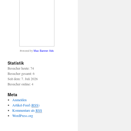
Powered by
Max Banner Ads
Statistik
Besucher heute: 74
Besucher gesamt: 6
Seit dem: 7. Juli 2026
Besucher online: 4
Meta
Anmelden
Artikel-Feed (
RSS
)
Kommentare als
RSS
WordPress.org