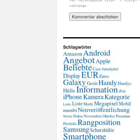
<b> <blockquote cite=""> <cite> 
<strong>
Schlagwörter
Android
Amazon
Angebot
Apple
Beliebte
Case
Datenkabel
EUR
Display
Euro
Galaxy
Handy
Gerät
Handys
Information
Hülle
iPad
iPhone
Kamera
Kategorie
Megapixel
Liste
Mobil
Markt
Leder
Neuveröffentlichung
mumbi
November
Nokia
Oktober
Premium
Nexus
Rangposition
Produkt
Samsung
Schutzhülle
Smartphone