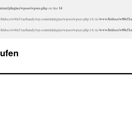
tent/plugins/wpseo/wpseo.php
on line
14
/www/htdocs/w00e51ae/handy/wp-content/plugins/wpseo/wpseo.php:14) in
/www/htdocs/w00e51a
/www/htdocs/w00e51ae/handy/wp-content/plugins/wpseo/wpseo.php:14) in
/www/htdocs/w00e51a
aufen