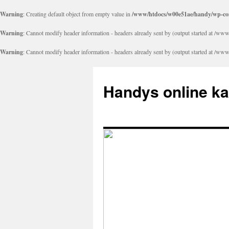
Warning
: Creating default object from empty value in
/www/htdocs/w00e51ae/handy/wp-con
Warning
: Cannot modify header information - headers already sent by (output started at 
Warning
: Cannot modify header information - headers already sent by (output started at 
Handys online k