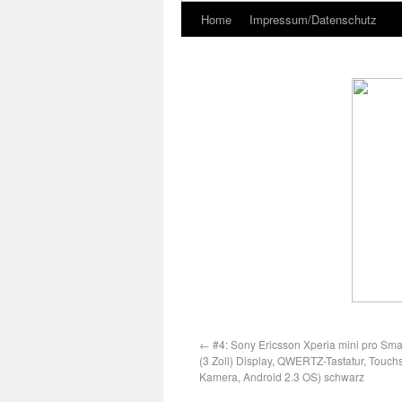
Home
Impressum/Datenschutz
←
#4: Sony Ericsson Xperia mini pro Sma
(3 Zoll) Display, QWERTZ-Tastatur, Touch
Kamera, Android 2.3 OS) schwarz