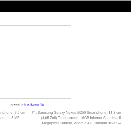
Powered by
Max Banner Ads
rtphone (7,6 cm
#1: Samsung Galaxy Nexus i9250 Smartphone (11,8 cm
screen, 5 MP
(4,65 Zoll) Touchscreen, 16GB interner Speicher, 5
Megapixel Kamera, Android 4.0) titanium-silver
→