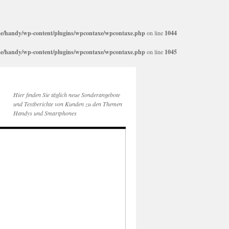
e/handy/wp-content/plugins/wpcontaxe/wpcontaxe.php
on line
1044
e/handy/wp-content/plugins/wpcontaxe/wpcontaxe.php
on line
1045
Hier finden Sie täglich neue Sonderangebote
und Testberichte von Kunden zu den Themen
Handys und Smartphones