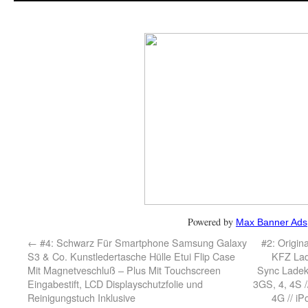
Powered by
Max Banner Ads
←
#4: Schwarz Für Smartphone Samsung Galaxy
#2: Origina
S3 & Co. Kunstledertasche Hülle Etui Flip Case
KFZ Lad
Mit Magnetveschluß – Plus Mit Touchscreen
Sync Ladek
Eingabestift, LCD Displayschutzfolie und
3GS, 4, 4S /
Reinigungstuch Inklusive
4G // iP