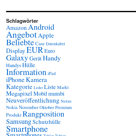
Schlagwörter
Android
Amazon
Angebot
Apple
Beliebte
Case
Datenkabel
EUR
Display
Euro
Galaxy
Handy
Gerät
Hülle
Handys
Information
iPad
iPhone
Kamera
Kategorie
Liste
Markt
Leder
Megapixel
Mobil
mumbi
Neuveröffentlichung
Nexus
November
Nokia
Oktober
Premium
Rangposition
Produkt
Samsung
Schutzhülle
Smartphone
Smartphones
Tablet
Tablets