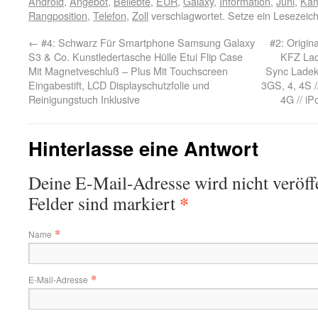
Android
,
Angebot
,
Beliebte
,
EUR
,
Galaxy
,
Information
,
Juni
,
Ka
Rangposition
,
Telefon
,
Zoll
verschlagwortet. Setze ein Lesezeic
←
#4: Schwarz Für Smartphone Samsung Galaxy
#2: Origina
S3 & Co. Kunstledertasche Hülle Etui Flip Case
KFZ Lad
Mit Magnetveschluß – Plus Mit Touchscreen
Sync Ladek
Eingabestift, LCD Displayschutzfolie und
3GS, 4, 4S /
Reinigungstuch Inklusive
4G // iP
Hinterlasse eine Antwort
Deine E-Mail-Adresse wird nicht veröffe
*
Felder sind markiert
*
Name
*
E-Mail-Adresse