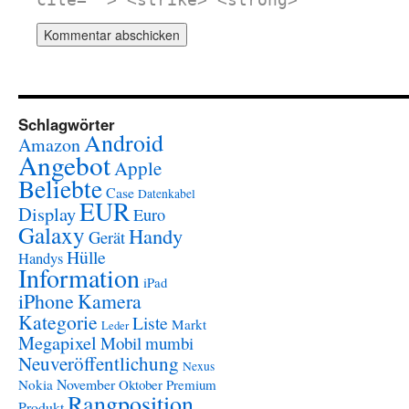
cite=""> <strike> <strong>
Schlagwörter
Android
Amazon
Angebot
Apple
Beliebte
Case
Datenkabel
EUR
Display
Euro
Galaxy
Handy
Gerät
Hülle
Handys
Information
iPad
iPhone
Kamera
Kategorie
Liste
Markt
Leder
Megapixel
Mobil
mumbi
Neuveröffentlichung
Nexus
November
Nokia
Oktober
Premium
Rangposition
Produkt