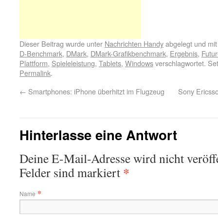
Dieser Beitrag wurde unter
Nachrichten Handy
abgelegt und mi
D-Benchmark
,
DMark
,
DMark-Grafikbenchmark
,
Ergebnis
,
Futu
Plattform
,
Spieleleistung
,
Tablets
,
Windows
verschlagwortet. Se
Permalink
.
←
Smartphones: iPhone überhitzt im Flugzeug
Sony Ericsso
Hinterlasse eine Antwort
Deine E-Mail-Adresse wird nicht veröffe
*
Felder sind markiert
*
Name