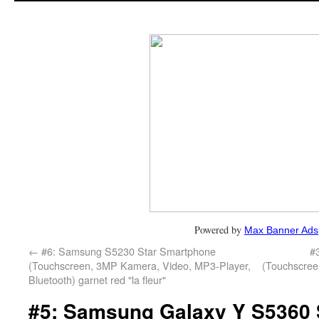
Powered by
Max Banner Ads
←
#6: Samsung S5230 Star Smartphone
#
(Touchscreen, 3MP Kamera, Video, MP3-Player,
(Touchscree
Bluetooth) garnet red "la fleur"
#5: Samsung Galaxy Y S5360