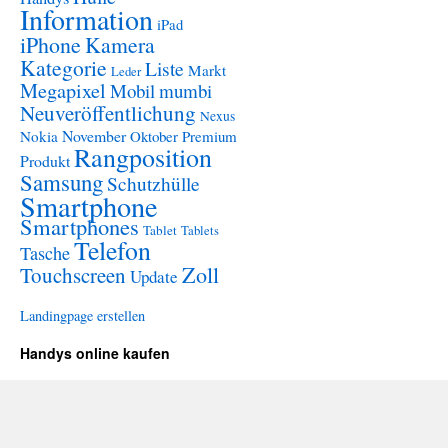
Information
iPad
iPhone
Kamera
Kategorie
Liste
Markt
Leder
Megapixel
Mobil
mumbi
Neuveröffentlichung
Nexus
November
Nokia
Oktober
Premium
Rangposition
Produkt
Samsung
Schutzhülle
Smartphone
Smartphones
Tablet
Tablets
Telefon
Tasche
Zoll
Touchscreen
Update
Landingpage erstellen
Handys online kaufen