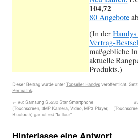
104,72
80 Angebote
a
(In der
Handys
Vertrag-Bestsel
maßgebliche In
aktuelle Rangpo
Produkts.)
Dieser Beitrag wurde unter
Topseller Handys
veröffentlicht. Set
Permalink
.
←
#6: Samsung S5230 Star Smartphone
#
(Touchscreen, 3MP Kamera, Video, MP3-Player,
(Touchscree
Bluetooth) garnet red "la fleur"
Hinterlasse eine Antwort