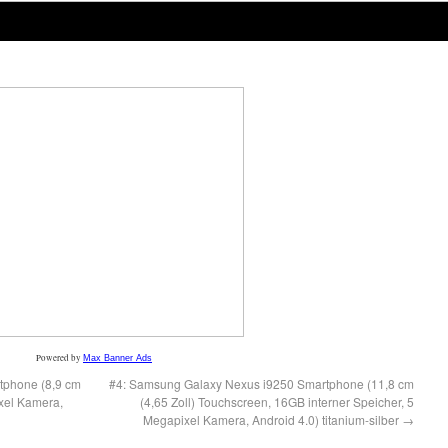
Powered by
Max Banner Ads
tphone (8,9 cm
#4: Samsung Galaxy Nexus i9250 Smartphone (11,8 cm
ixel Kamera,
(4,65 Zoll) Touchscreen, 16GB interner Speicher, 5
Megapixel Kamera, Android 4.0) titanium-silber
→