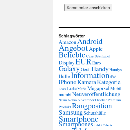
Schlagwörter
Android
Amazon
Angebot
Apple
Beliebte
Case
Datenkabel
EUR
Display
Euro
Galaxy
Handy
Gerät
Handys
Information
Hülle
iPad
iPhone
Kamera
Kategorie
Megapixel
Liste
Mobil
Markt
Leder
Neuveröffentlichung
mumbi
November
Nokia
Oktober
Premium
Nexus
Rangposition
Produkt
Samsung
Schutzhülle
Smartphone
Smartphones
Tablet
Tablets