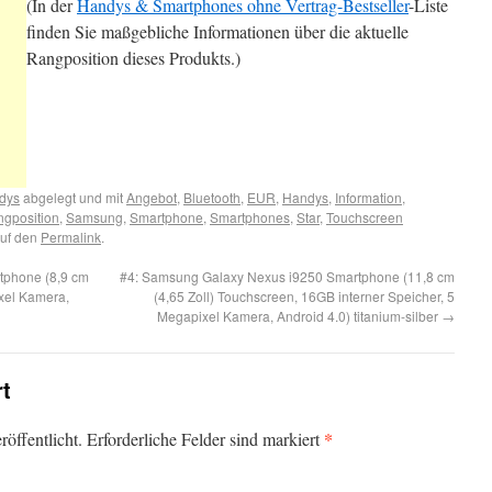
(In der
Handys & Smartphones ohne Vertrag-Bestseller
-Liste
finden Sie maßgebliche Informationen über die aktuelle
Rangposition dieses Produkts.)
ndys
abgelegt und mit
Angebot
,
Bluetooth
,
EUR
,
Handys
,
Information
,
gposition
,
Samsung
,
Smartphone
,
Smartphones
,
Star
,
Touchscreen
auf den
Permalink
.
tphone (8,9 cm
#4: Samsung Galaxy Nexus i9250 Smartphone (11,8 cm
ixel Kamera,
(4,65 Zoll) Touchscreen, 16GB interner Speicher, 5
Megapixel Kamera, Android 4.0) titanium-silber
→
rt
*
öffentlicht. Erforderliche Felder sind markiert