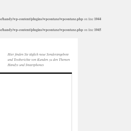
e/handy/wp-content/plugins/wpcontaxe/wpcontaxe.php
on line
1044
e/handy/wp-content/plugins/wpcontaxe/wpcontaxe.php
on line
1045
Hier finden Sie täglich neue Sonderangebote
und Testberichte von Kunden zu den Themen
Handys und Smartphones