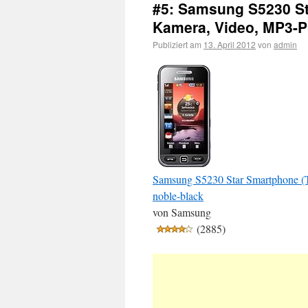
#5: Samsung S5230 S
Kamera, Video, MP3-Pl
Publiziert am
13. April 2012
von
admin
Samsung S5230 Star Smartphone (T
noble-black
von Samsung
(2885)