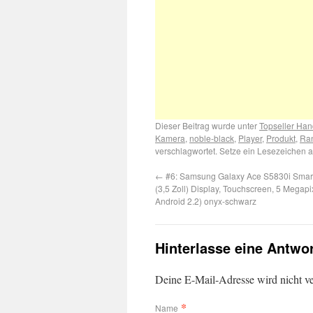
Dieser Beitrag wurde unter
Topseller Ha
Kamera
,
noble-black
,
Player
,
Produkt
,
Ran
verschlagwortet. Setze ein Lesezeichen 
←
#6: Samsung Galaxy Ace S5830i Smar
(3,5 Zoll) Display, Touchscreen, 5 Megap
Android 2.2) onyx-schwarz
Hinterlasse eine Antwo
Deine E-Mail-Adresse wird nicht ver
*
Name