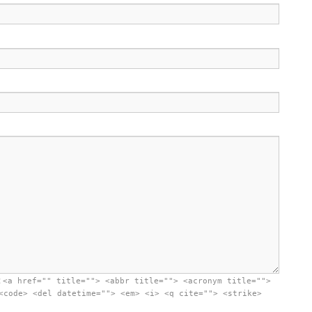
:
<a href="" title=""> <abbr title=""> <acronym title="">
<code> <del datetime=""> <em> <i> <q cite=""> <strike>