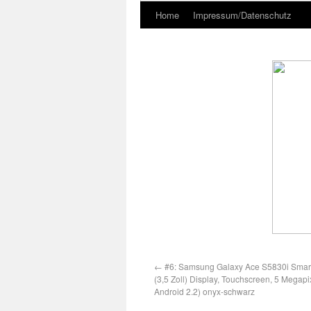
Home
Impressum/Datenschutz
←
#6: Samsung Galaxy Ace S5830i Smar
(3,5 Zoll) Display, Touchscreen, 5 Megap
Android 2.2) onyx-schwarz