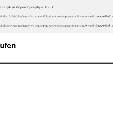
tent/plugins/wpseo/wpseo.php
on line
14
/www/htdocs/w00e51ae/handy/wp-content/plugins/wpseo/wpseo.php:14) in
/www/htdocs/w00e51a
/www/htdocs/w00e51ae/handy/wp-content/plugins/wpseo/wpseo.php:14) in
/www/htdocs/w00e51a
aufen