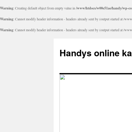
Warning
: Creating default object from empty value in
/www/htdocs/w00e51ae/handy/wp-con
Warning
: Cannot modify header information - headers already sent by (output started at 
Warning
: Cannot modify header information - headers already sent by (output started at 
Handys online k