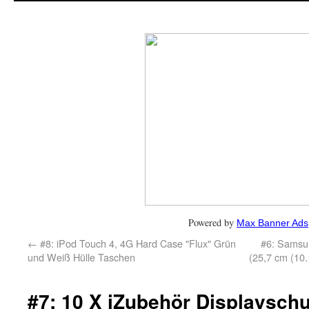
Powered by
Max Banner Ads
←
#8: iPod Touch 4, 4G Hard Case "Flux" Grün
#6: Samsu
und Weiß Hülle Taschen
(25,7 cm (10.
#7: 10 X iZubehör Displaysch