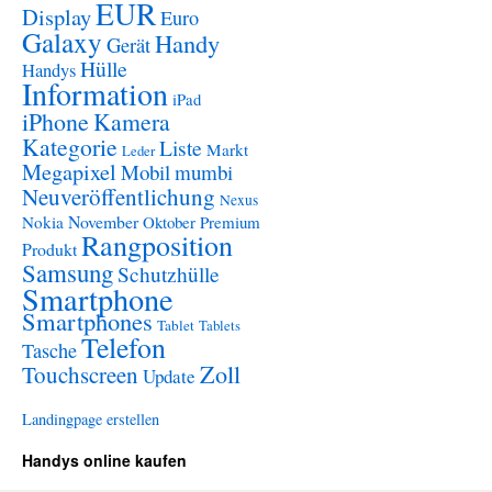
EUR
Display
Euro
Galaxy
Handy
Gerät
Hülle
Handys
Information
iPad
iPhone
Kamera
Kategorie
Liste
Markt
Leder
Megapixel
Mobil
mumbi
Neuveröffentlichung
Nexus
November
Nokia
Oktober
Premium
Rangposition
Produkt
Samsung
Schutzhülle
Smartphone
Smartphones
Tablet
Tablets
Telefon
Tasche
Zoll
Touchscreen
Update
Landingpage erstellen
Handys online kaufen