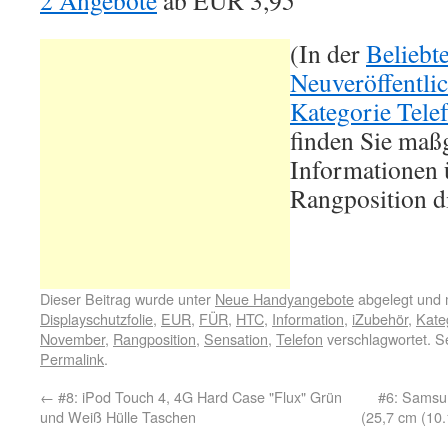
2 Angebote
ab
EUR 3,95
(In der
Beliebt
Neuveröffentli
Kategorie Tele
finden Sie maß
Informationen ü
Rangposition d
Dieser Beitrag wurde unter
Neue Handyangebote
abgelegt und 
Displayschutzfolie
,
EUR
,
FÜR
,
HTC
,
Information
,
iZubehör
,
Kate
November
,
Rangposition
,
Sensation
,
Telefon
verschlagwortet. S
Permalink
.
←
#8: iPod Touch 4, 4G Hard Case "Flux" Grün
#6: Samsu
und Weiß Hülle Taschen
(25,7 cm (10.