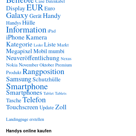
Case
Datenkabel
EUR
Display
Euro
Galaxy
Handy
Gerät
Hülle
Handys
Information
iPad
iPhone
Kamera
Kategorie
Liste
Markt
Leder
Megapixel
Mobil
mumbi
Neuveröffentlichung
Nexus
November
Nokia
Oktober
Premium
Rangposition
Produkt
Samsung
Schutzhülle
Smartphone
Smartphones
Tablet
Tablets
Telefon
Tasche
Zoll
Touchscreen
Update
Landingpage erstellen
Handys online kaufen