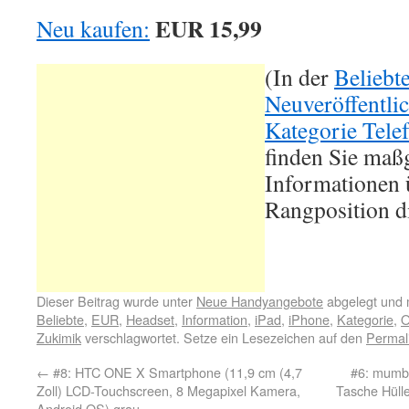
EUR 15,99
Neu kaufen:
(In der
Beliebt
Neuveröffentli
Kategorie Tele
finden Sie maß
Informationen ü
Rangposition d
Dieser Beitrag wurde unter
Neue Handyangebote
abgelegt und 
Beliebte
,
EUR
,
Headset
,
Information
,
iPad
,
iPhone
,
Kategorie
,
O
Zukimik
verschlagwortet. Setze ein Lesezeichen auf den
Permal
←
#8: HTC ONE X Smartphone (11,9 cm (4,7
#6: mumb
Zoll) LCD-Touchscreen, 8 Megapixel Kamera,
Tasche Hülle
Android OS) grau