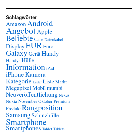
Schlagwörter
Android
Amazon
Angebot
Apple
Beliebte
Case
Datenkabel
EUR
Display
Euro
Galaxy
Handy
Gerät
Hülle
Handys
Information
iPad
iPhone
Kamera
Kategorie
Liste
Markt
Leder
Megapixel
Mobil
mumbi
Neuveröffentlichung
Nexus
November
Nokia
Oktober
Premium
Rangposition
Produkt
Samsung
Schutzhülle
Smartphone
Smartphones
Tablet
Tablets