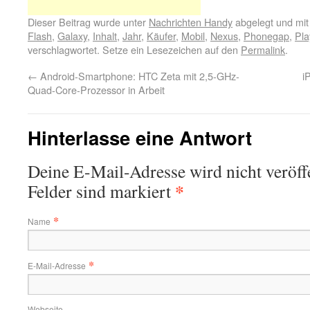
Dieser Beitrag wurde unter
Nachrichten Handy
abgelegt und mi
Flash
,
Galaxy
,
Inhalt
,
Jahr
,
Käufer
,
Mobil
,
Nexus
,
Phonegap
,
Pla
verschlagwortet. Setze ein Lesezeichen auf den
Permalink
.
←
Android-Smartphone: HTC Zeta mit 2,5-GHz-
i
Quad-Core-Prozessor in Arbeit
Hinterlasse eine Antwort
Deine E-Mail-Adresse wird nicht veröffe
*
Felder sind markiert
*
Name
*
E-Mail-Adresse
Webseite