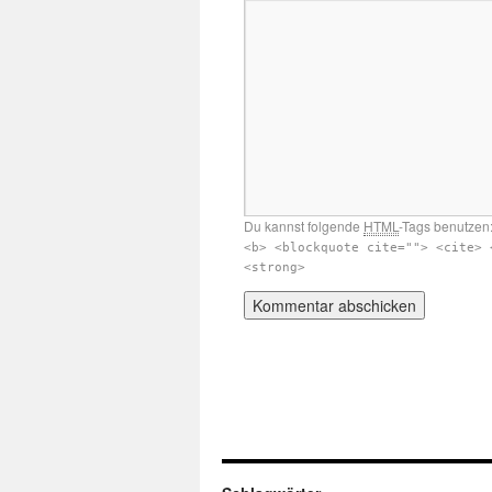
Du kannst folgende
HTML
-Tags benutzen
<b> <blockquote cite=""> <cite> 
<strong>