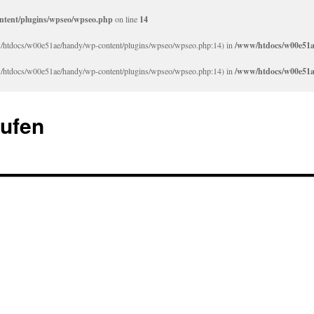
tent/plugins/wpseo/wpseo.php
on line
14
/www/htdocs/w00e51ae/handy/wp-content/plugins/wpseo/wpseo.php:14) in
/www/htdocs/w00e51a
/www/htdocs/w00e51ae/handy/wp-content/plugins/wpseo/wpseo.php:14) in
/www/htdocs/w00e51a
aufen