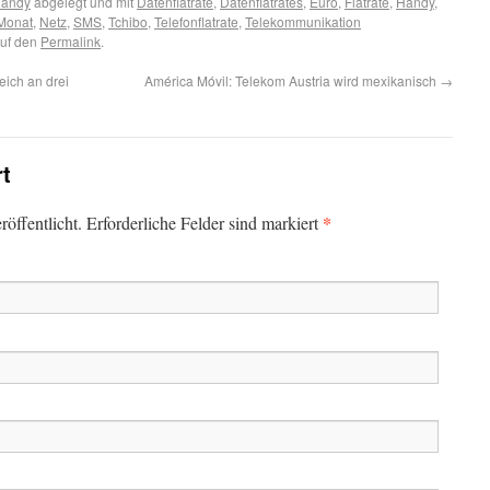
Handy
abgelegt und mit
Datenflatrate
,
Datenflatrates
,
Euro
,
Flatrate
,
Handy
,
Monat
,
Netz
,
SMS
,
Tchibo
,
Telefonflatrate
,
Telekommunikation
auf den
Permalink
.
eich an drei
América Móvil: Telekom Austria wird mexikanisch
→
rt
*
öffentlicht. Erforderliche Felder sind markiert