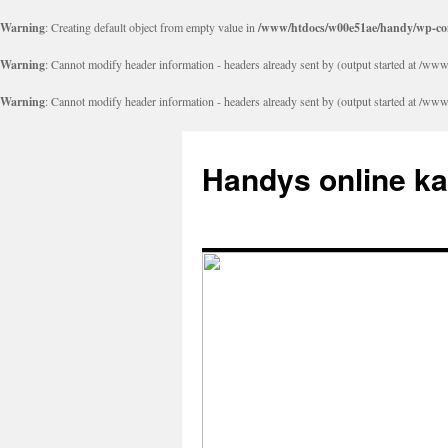
Warning
: Creating default object from empty value in
/www/htdocs/w00e51ae/handy/wp-con
Warning
: Cannot modify header information - headers already sent by (output started at 
Warning
: Cannot modify header information - headers already sent by (output started at 
Handys online k