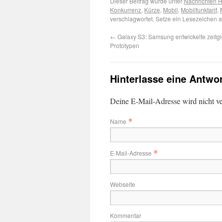
Dieser Beitrag wurde unter
Nachrichten 
Konkurrenz
,
Kürze
,
Mobil
,
Mobilfunktarif
,
verschlagwortet. Setze ein Lesezeichen 
←
Galaxy S3: Samsung entwickelte zeitgl
Prototypen
Hinterlasse eine Antwo
Deine E-Mail-Adresse wird nicht ver
*
Name
*
E-Mail-Adresse
Webseite
Kommentar