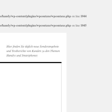
e/handy/wp-content/plugins/wpcontaxe/wpcontaxe.php
on line
1044
e/handy/wp-content/plugins/wpcontaxe/wpcontaxe.php
on line
1045
Hier finden Sie täglich neue Sonderangebote
und Testberichte von Kunden zu den Themen
Handys und Smartphones