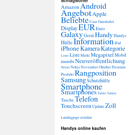
Schlagwörter
Android
Amazon
Angebot
Apple
Beliebte
Case
Datenkabel
EUR
Display
Euro
Galaxy
Handy
Gerät
Handys
Information
Hülle
iPad
iPhone
Kamera
Kategorie
Megapixel
Liste
Mobil
Markt
Leder
Neuveröffentlichung
mumbi
November
Nokia
Oktober
Premium
Nexus
Rangposition
Produkt
Samsung
Schutzhülle
Smartphone
Smartphones
Tablet
Tablets
Telefon
Tasche
Zoll
Touchscreen
Update
Landingpage erstellen
Handys online kaufen