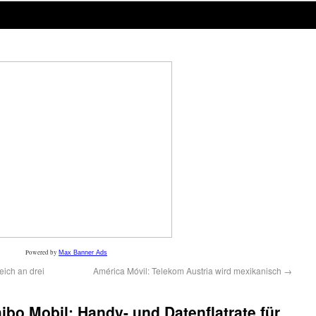
Powered by
Max Banner Ads
eich an drei
América Móvil: Telekom Austria wird mexikanisch
→
hibo Mobil: Handy- und Datenflatrate für