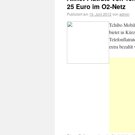
25 Euro im O2-Netz
Publiziert am
15. Juni 2012
von
admin
Tchibo Mobil 
bietet in Kür
Telefonflatra
extra bezahlt