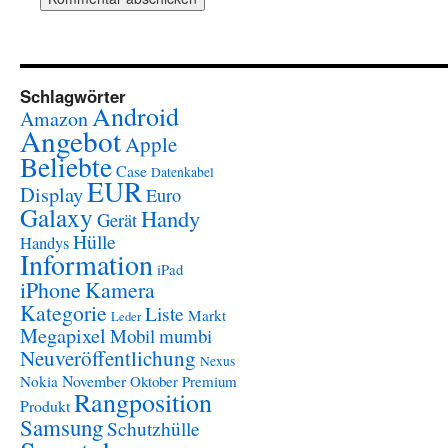
Schlagwörter
Android
Amazon
Angebot
Apple
Beliebte
Case
Datenkabel
EUR
Display
Euro
Galaxy
Handy
Gerät
Hülle
Handys
Information
iPad
iPhone
Kamera
Kategorie
Liste
Markt
Leder
Megapixel
Mobil
mumbi
Neuveröffentlichung
Nexus
November
Nokia
Oktober
Premium
Rangposition
Produkt
Samsung
Schutzhülle