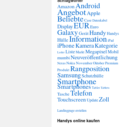
Schlagwörter
Android
Amazon
Angebot
Apple
Beliebte
Case
Datenkabel
EUR
Display
Euro
Galaxy
Handy
Gerät
Handys
Information
Hülle
iPad
iPhone
Kamera
Kategorie
Megapixel
Liste
Mobil
Markt
Leder
Neuveröffentlichung
mumbi
November
Nokia
Oktober
Premium
Nexus
Rangposition
Produkt
Samsung
Schutzhülle
Smartphone
Smartphones
Tablet
Tablets
Telefon
Tasche
Zoll
Touchscreen
Update
Landingpage erstellen
Handys online kaufen