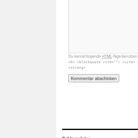
Du kannst folgende
HTML
-Tags benutzen
<b> <blockquote cite=""> <cite> 
<strong>