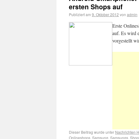
ersten Shops auf
Publiziert am
9. Oktober 2012
von
admin
Erste Online
auf. Es wird 
vorgestellt wi
Dieser Beitrag wurde unter
Nachrichten 
Onlineshops
,
Samsung
,
Samsungs
,
Shop