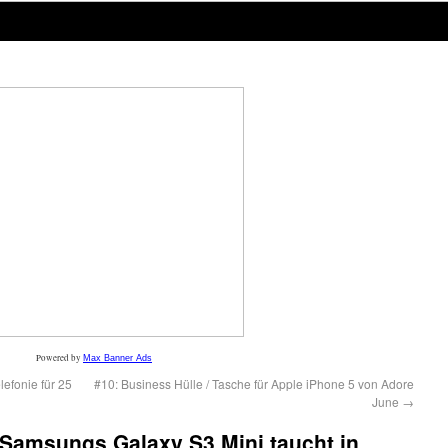
Powered by
Max Banner Ads
lefonie für 25
#10: Business Hülle / Tasche für Apple iPhone 5 von Adore
June
→
Samsungs Galaxy S3 Mini taucht in