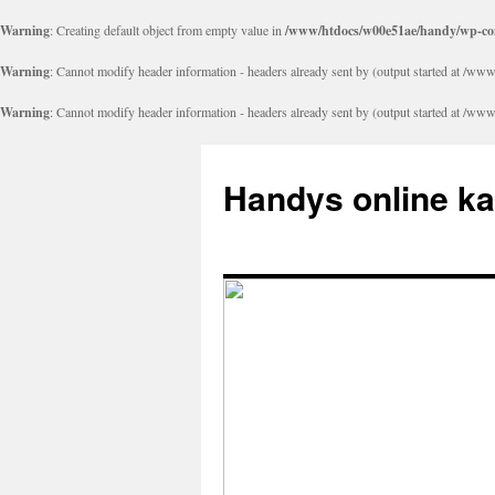
Warning
: Creating default object from empty value in
/www/htdocs/w00e51ae/handy/wp-con
Warning
: Cannot modify header information - headers already sent by (output started at 
Warning
: Cannot modify header information - headers already sent by (output started at 
Handys online k