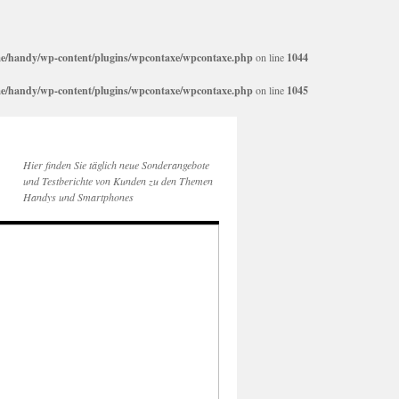
e/handy/wp-content/plugins/wpcontaxe/wpcontaxe.php
on line
1044
e/handy/wp-content/plugins/wpcontaxe/wpcontaxe.php
on line
1045
Hier finden Sie täglich neue Sonderangebote
und Testberichte von Kunden zu den Themen
Handys und Smartphones