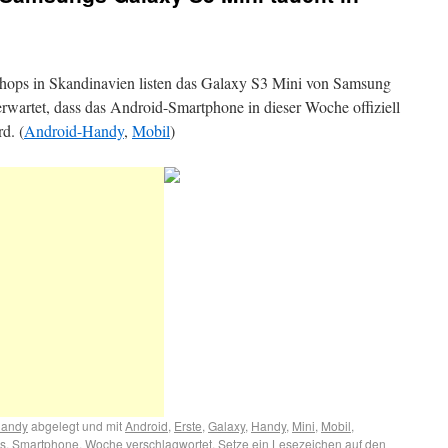
shops in Skandinavien listen das Galaxy S3 Mini von Samsung
erwartet, dass das Android-Smartphone in dieser Woche offiziell
rd. (
Android-Handy
,
Mobil
)
Handy
abgelegt und mit
Android
,
Erste
,
Galaxy
,
Handy
,
Mini
,
Mobil
,
s
,
Smartphone
,
Woche
verschlagwortet. Setze ein Lesezeichen auf den