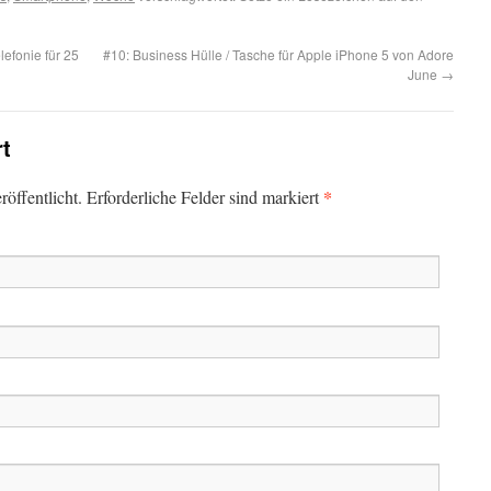
lefonie für 25
#10: Business Hülle / Tasche für Apple iPhone 5 von Adore
June
→
rt
*
öffentlicht. Erforderliche Felder sind markiert