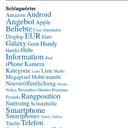
Schlagwörter
Android
Amazon
Angebot
Apple
Beliebte
Case
Datenkabel
EUR
Display
Euro
Galaxy
Handy
Gerät
Hülle
Handys
Information
iPad
iPhone
Kamera
Kategorie
Liste
Markt
Leder
Megapixel
Mobil
mumbi
Neuveröffentlichung
Nexus
November
Nokia
Oktober
Premium
Rangposition
Produkt
Samsung
Schutzhülle
Smartphone
Smartphones
Tablet
Tablets
Telefon
Tasche