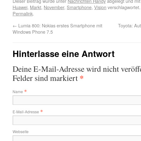
Dieser Beitrag wurde unter
Nachrichten Handy
abgelegt und mi
Huawei
,
Markt
,
November
,
Smartphone
,
Vision
verschlagwortet.
Permalink
.
←
Lumia 800: Nokias erstes Smartphone mit
Toyota: Aut
Windows Phone 7.5
Hinterlasse eine Antwort
Deine E-Mail-Adresse wird nicht veröffe
*
Felder sind markiert
*
Name
*
E-Mail-Adresse
Webseite