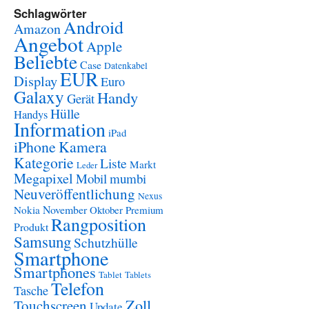
Schlagwörter
Android
Amazon
Angebot
Apple
Beliebte
Case
Datenkabel
EUR
Display
Euro
Galaxy
Handy
Gerät
Hülle
Handys
Information
iPad
iPhone
Kamera
Kategorie
Liste
Markt
Leder
Megapixel
Mobil
mumbi
Neuveröffentlichung
Nexus
November
Nokia
Oktober
Premium
Rangposition
Produkt
Samsung
Schutzhülle
Smartphone
Smartphones
Tablet
Tablets
Telefon
Tasche
Zoll
Touchscreen
Update