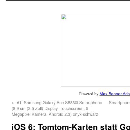
Powered by
Max Banner Ads
←
#1: Samsung Galaxy Ace S5830i Smartphone
Smartphone
(8,9 cm (3,5 Zoll) Display, Touchscreen, 5
Megapixel Kamera, Android 2.3) onyx-schwarz
iOS 6: Tomtom-Karten statt G