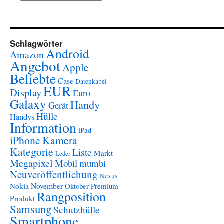
Schlagwörter
Android
Amazon
Angebot
Apple
Beliebte
Case
Datenkabel
EUR
Display
Euro
Galaxy
Handy
Gerät
Hülle
Handys
Information
iPad
iPhone
Kamera
Kategorie
Liste
Markt
Leder
Megapixel
Mobil
mumbi
Neuveröffentlichung
Nexus
November
Nokia
Oktober
Premium
Rangposition
Produkt
Samsung
Schutzhülle
Smartphone