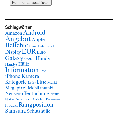
Schlagwörter
Android
Amazon
Angebot
Apple
Beliebte
Case
Datenkabel
EUR
Display
Euro
Galaxy
Handy
Gerät
Hülle
Handys
Information
iPad
iPhone
Kamera
Kategorie
Liste
Markt
Leder
Megapixel
Mobil
mumbi
Neuveröffentlichung
Nexus
November
Nokia
Oktober
Premium
Rangposition
Produkt
Samsung
Schutzhülle