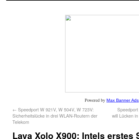
Powered by
Max Banner Ads
←
Speedport W 921V, W 504V, W 723V:
Speedport
Sicherheitslücke in drei WLAN-Routern der
will Lücken i
Telekom
Lava Xolo X900: Intels erstes