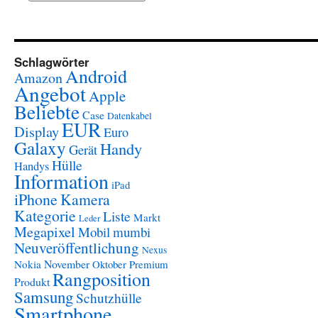
Schlagwörter
Android
Amazon
Angebot
Apple
Beliebte
Case
Datenkabel
EUR
Display
Euro
Galaxy
Handy
Gerät
Hülle
Handys
Information
iPad
iPhone
Kamera
Kategorie
Liste
Markt
Leder
Megapixel
Mobil
mumbi
Neuveröffentlichung
Nexus
November
Nokia
Oktober
Premium
Rangposition
Produkt
Samsung
Schutzhülle
Smartphone