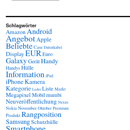
Schlagwörter
Android
Amazon
Angebot
Apple
Beliebte
Case
Datenkabel
EUR
Display
Euro
Galaxy
Handy
Gerät
Hülle
Handys
Information
iPad
iPhone
Kamera
Kategorie
Liste
Markt
Leder
Megapixel
Mobil
mumbi
Neuveröffentlichung
Nexus
November
Nokia
Oktober
Premium
Rangposition
Produkt
Samsung
Schutzhülle
Smartphone