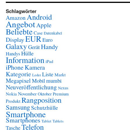
Schlagwörter
Android
Amazon
Angebot
Apple
Beliebte
Case
Datenkabel
EUR
Display
Euro
Galaxy
Handy
Gerät
Hülle
Handys
Information
iPad
iPhone
Kamera
Kategorie
Liste
Markt
Leder
Megapixel
Mobil
mumbi
Neuveröffentlichung
Nexus
November
Nokia
Oktober
Premium
Rangposition
Produkt
Samsung
Schutzhülle
Smartphone
Smartphones
Tablet
Tablets
Telefon
Tasche