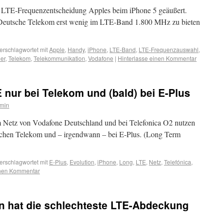
r LTE-Frequenzentscheidung Apples beim iPhone 5 geäußert.
e Deutsche Telekom erst wenig im LTE-Band 1.800 MHz zu bieten
erschlagwortet mit
Apple
,
Handy
,
iPhone
,
LTE-Band
,
LTE-Frequenzauswahl
,
er
,
Telekom
,
Telekommunikation
,
Vodafone
|
Hinterlasse einen Kommentar
 nur bei Telekom und (bald) bei E-Plus
min
 Netz von Vodafone Deutschland und bei Telefonica O2 nutzen
schen Telekom und – irgendwann – bei E-Plus. (Long Term
erschlagwortet mit
E-Plus
,
Evolution
,
iPhone
,
Long
,
LTE
,
Netz
,
Telefónica
,
inen Kommentar
lin hat die schlechteste LTE-Abdeckung