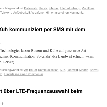
erschlagwortet mit
Datennetz
,
Handy
,
Internet
,
Internetnutzung
,
Mobilfunk
,
,
Telekom
,
Verfügbarkeit
,
Vodafone
|
Hinterlasse einen Kommentar
Kuh kommuniziert per SMS mit dem
n
Technologies lassen Bauern und Kühe auf ganz neue Art
chine-Kommunikation. So erfährt der Landwirt schnell, wenn
e, Server)
erschlagwortet mit
Art
,
Bauer
,
Kommunikation
,
Kuh
,
Landwirt
,
Medria
,
Server
,
eb
|
Hinterlasse einen Kommentar
rt über LTE-Frequenzauswahl beim
min