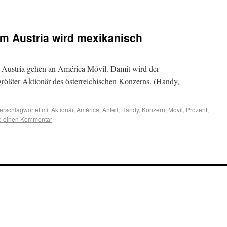
om Austria wird mexikanisch
m Austria gehen an América Móvil. Damit wird der
rößter Aktionär des österreichischen Konzerns. (Handy,
erschlagwortet mit
Aktionär
,
América
,
Anteil
,
Handy
,
Konzern
,
Móvil
,
Prozent
,
se einen Kommentar