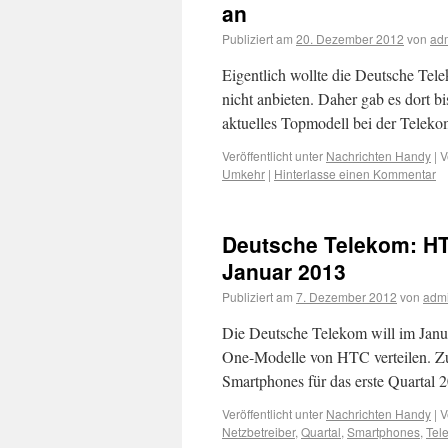
an
Publiziert am
20. Dezember 2012
von
ad
Eigentlich wollte die Deutsche T
nicht anbieten. Daher gab es dort 
aktuelles Topmodell bei der Telek
Veröffentlicht unter
Nachrichten Handy
|
V
Umkehr
|
Hinterlasse einen Kommentar
Deutsche Telekom: HT
Januar 2013
Publiziert am
7. Dezember 2012
von
adm
Die Deutsche Telekom will im Janua
One-Modelle von HTC verteilen. Zu
Smartphones für das erste Quartal
Veröffentlicht unter
Nachrichten Handy
|
V
Netzbetreiber
,
Quartal
,
Smartphones
,
Tel