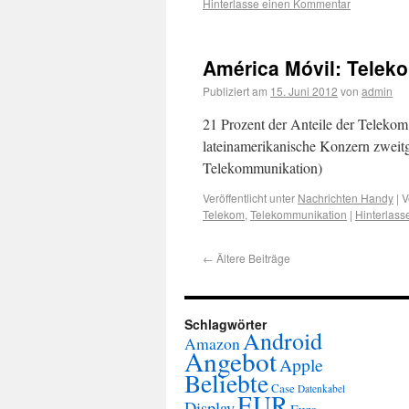
Hinterlasse einen Kommentar
América Móvil: Telek
Publiziert am
15. Juni 2012
von
admin
21 Prozent der Anteile der Teleko
lateinamerikanische Konzern zweitg
Telekommunikation)
Veröffentlicht unter
Nachrichten Handy
|
V
Telekom
,
Telekommunikation
|
Hinterlas
←
Ältere Beiträge
Schlagwörter
Android
Amazon
Angebot
Apple
Beliebte
Case
Datenkabel
EUR
Display