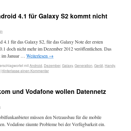
droid 4.1 für Galaxy S2 kommt nicht
in
4.1 für das Galaxy S2, für das Galaxy Note der ersten
0.1 doch nicht mehr im Dezember 2012 veröffentlichen. Das
st im Januar …
Weiterlesen
→
erschlagwortet mit
Android
,
Dezember
,
Galaxy
,
Generation
,
Gerät
,
Handy
,
|
Hinterlasse einen Kommentar
ekom und Vodafone wollen Datennetz
n
bilfunkanbieter müssen den Netzausbau für die mobile
ben. Vodafone räumte Probleme bei der Verfügbarkeit ein.