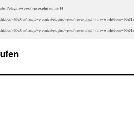
tent/plugins/wpseo/wpseo.php
on line
14
/www/htdocs/w00e51ae/handy/wp-content/plugins/wpseo/wpseo.php:14) in
/www/htdocs/w00e51a
/www/htdocs/w00e51ae/handy/wp-content/plugins/wpseo/wpseo.php:14) in
/www/htdocs/w00e51a
aufen