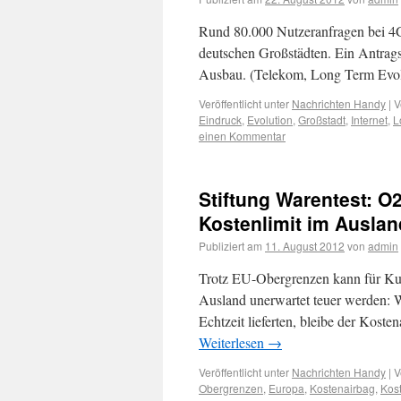
Rund 80.000 Nutzeranfragen bei 4
deutschen Großstädten. Ein Antrags
Ausbau. (Telekom, Long Term Evol
Veröffentlicht unter
Nachrichten Handy
|
V
Eindruck
,
Evolution
,
Großstadt
,
Internet
,
L
einen Kommentar
Stiftung Warentest: 
Kostenlimit im Auslan
Publiziert am
11. August 2012
von
admin
Trotz EU-Obergrenzen kann für Ku
Ausland unerwartet teuer werden: W
Echtzeit lieferten, bleibe der Kost
Weiterlesen
→
Veröffentlicht unter
Nachrichten Handy
|
V
Obergrenzen
,
Europa
,
Kostenairbag
,
Kost