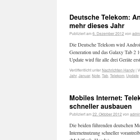
Deutsche Telekom: An
mehr dieses Jahr
Publiziert am
6. Dezember 2012
von
adm
Die Deutsche Telekom wird Android 
Generation und das Galaxy Tab 2 1
Update wird für alle drei Geräte er
Veröffentlicht unter
Nachrichten Handy
|
V
Jahr
,
Januar
,
Note
,
Tab
,
Telekom
,
Update
Mobiles Internet: Tel
schneller ausbauen
Publiziert am
22. Oktober 2012
von
admi
Die beiden führenden deutschen Mo
Internetnutzung schneller vorantrei