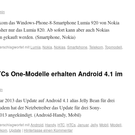
min
elekom das Windows-Phone-8-Smartphone Lumia 920 von Nokia
bisher nur das Lumia 820. Ab sofort kann aber auch Nokias
om gekauft werden. (Smartphone, Nokia)
erschlagwortet mit
Lumia
,
Nokia
,
Nokias
,
Smartphone
,
Telekom
,
Topmodell
,
Cs One-Modelle erhalten Android 4.1 im
in
r 2013 das Update auf Android 4.1 alias Jelly Bean für drei
dem hat der Netzbetreiber das Update für drei Sony-
 2013 angekündigt. (Android-Handy, Mobil)
erschlagwortet mit
Android
,
Handy
,
HTC
,
HTCs
,
Januar
,
Jelly
,
Mobil
,
Modell
,
ekom
,
Update
|
Hinterlasse einen Kommentar