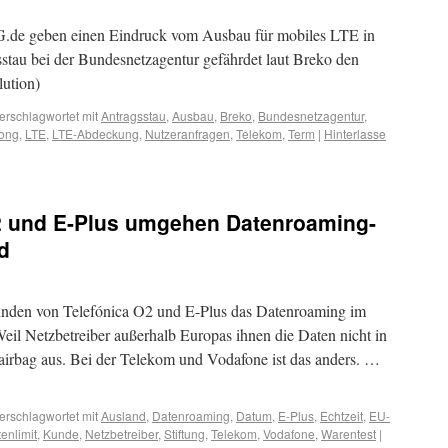
G.de geben einen Eindruck vom Ausbau für mobiles LTE in
stau bei der Bundesnetzagentur gefährdet laut Breko den
ution)
erschlagwortet mit
Antragsstau
,
Ausbau
,
Breko
,
Bundesnetzagentur
,
ong
,
LTE
,
LTE-Abdeckung
,
Nutzeranfragen
,
Telekom
,
Term
|
Hinterlasse
O2 und E-Plus umgehen Datenroaming-
d
nden von Telefónica O2 und E-Plus das Datenroaming im
eil Netzbetreiber außerhalb Europas ihnen die Daten nicht in
enairbag aus. Bei der Telekom und Vodafone ist das anders. …
erschlagwortet mit
Ausland
,
Datenroaming
,
Datum
,
E-Plus
,
Echtzeit
,
EU-
enlimit
,
Kunde
,
Netzbetreiber
,
Stiftung
,
Telekom
,
Vodafone
,
Warentest
|