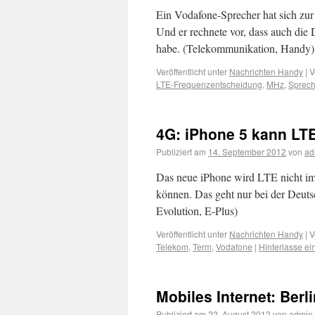
Ein Vodafone-Sprecher hat sich zu
Und er rechnete vor, dass auch di
habe. (Telekommunikation, Handy)
Veröffentlicht unter
Nachrichten Handy
|
V
LTE-Frequenzentscheidung
,
MHz
,
Sprech
4G: iPhone 5 kann LTE
Publiziert am
14. September 2012
von
ad
Das neue iPhone wird LTE nicht im
können. Das geht nur bei der Deut
Evolution, E-Plus)
Veröffentlicht unter
Nachrichten Handy
|
V
Telekom
,
Term
,
Vodafone
|
Hinterlasse e
Mobiles Internet: Ber
Publiziert am
22. August 2012
von
admin