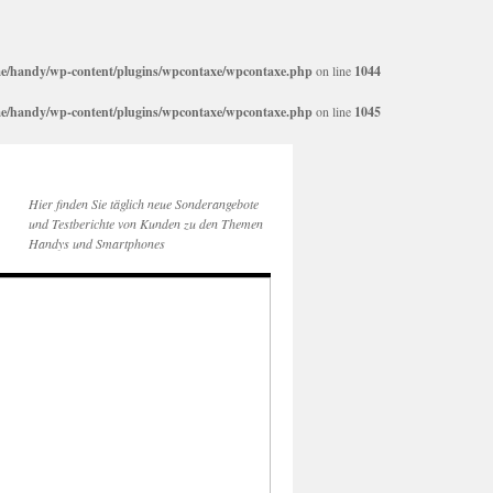
e/handy/wp-content/plugins/wpcontaxe/wpcontaxe.php
on line
1044
e/handy/wp-content/plugins/wpcontaxe/wpcontaxe.php
on line
1045
Hier finden Sie täglich neue Sonderangebote
und Testberichte von Kunden zu den Themen
Handys und Smartphones