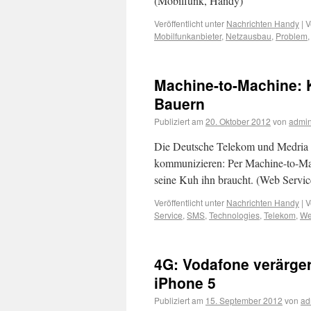
(Mobilfunk, Handy)
Veröffentlicht unter
Nachrichten Handy
|
V
Mobilfunkanbieter
,
Netzausbau
,
Problem
Machine-to-Machine: 
Bauern
Publiziert am
20. Oktober 2012
von
admi
Die Deutsche Telekom und Medria 
kommunizieren: Per Machine-to-Ma
seine Kuh ihn braucht. (Web Servic
Veröffentlicht unter
Nachrichten Handy
|
V
Service
,
SMS
,
Technologies
,
Telekom
,
W
4G: Vodafone verärge
iPhone 5
Publiziert am
15. September 2012
von
ad