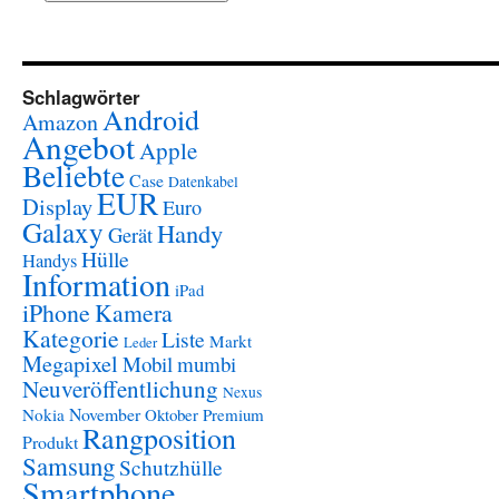
Schlagwörter
Android
Amazon
Angebot
Apple
Beliebte
Case
Datenkabel
EUR
Display
Euro
Galaxy
Handy
Gerät
Hülle
Handys
Information
iPad
iPhone
Kamera
Kategorie
Liste
Markt
Leder
Megapixel
Mobil
mumbi
Neuveröffentlichung
Nexus
November
Nokia
Oktober
Premium
Rangposition
Produkt
Samsung
Schutzhülle
Smartphone