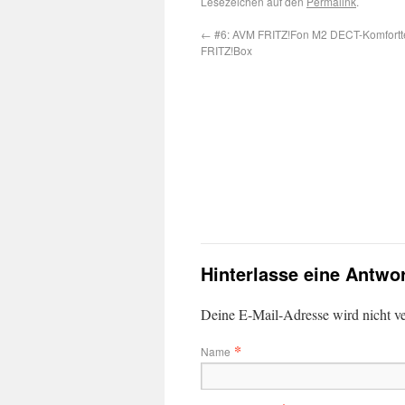
Lesezeichen auf den
Permalink
.
←
#6: AVM FRITZ!Fon M2 DECT-Komfortte
FRITZ!Box
Hinterlasse eine Antwo
Deine E-Mail-Adresse wird nicht ver
*
Name