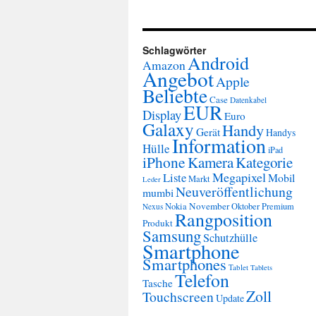
Schlagwörter
Android
Amazon
Angebot
Apple
Beliebte
Case
Datenkabel
EUR
Display
Euro
Galaxy
Handy
Gerät
Handys
Information
Hülle
iPad
iPhone
Kamera
Kategorie
Megapixel
Liste
Mobil
Markt
Leder
Neuveröffentlichung
mumbi
November
Nokia
Oktober
Premium
Nexus
Rangposition
Produkt
Samsung
Schutzhülle
Smartphone
Smartphones
Tablet
Tablets
Telefon
Tasche
Zoll
Touchscreen
Update