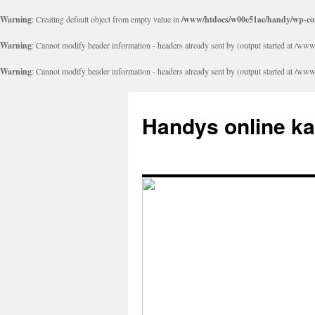
Warning
: Creating default object from empty value in
/www/htdocs/w00e51ae/handy/wp-con
Warning
: Cannot modify header information - headers already sent by (output started at 
Warning
: Cannot modify header information - headers already sent by (output started at 
Handys online k