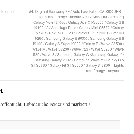
lefon für
#4: Original Samsung KFZ Auto Ladekabel CAD300UEB +
Lights and Energy Lanyard + KFZ Kabel für Samsung
Galaxy Note N7000 / Galaxy Ace GT-S5830 / Galaxy S II
i9100 / 2 / Ace Hugo Boss / Galaxy Mini S5570 / Galaxy
Nexus / Nexus S i9023 / Galaxy S Plus i9001 / Star II S
5260 / Samsung Galaxy S i9000 / Samsung Galaxy S II
i9100 / Galaxy S Super i9003 / Galaxy R / Wave S8500 /
Wave M / Wave S7230 / Wave 723 / Wave S5250 / Wave
525 / Wave 3 / Samsung Galaxy W /Samsung Galaxy Y /
Samsung Galaxy Y Pro / Samsung Wave Y / Galaxy Gio
GT-S5660 / Galaxy Fit GT-S5670 / Galaxy 3 i5800 + Lights
and Energy Lanyard
→
rt
*
öffentlicht. Erforderliche Felder sind markiert