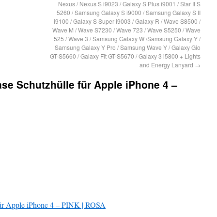
Nexus / Nexus S i9023 / Galaxy S Plus i9001 / Star II S
5260 / Samsung Galaxy S i9000 / Samsung Galaxy S II
i9100 / Galaxy S Super i9003 / Galaxy R / Wave S8500 /
Wave M / Wave S7230 / Wave 723 / Wave S5250 / Wave
525 / Wave 3 / Samsung Galaxy W /Samsung Galaxy Y /
Samsung Galaxy Y Pro / Samsung Wave Y / Galaxy Gio
GT-S5660 / Galaxy Fit GT-S5670 / Galaxy 3 i5800 + Lights
and Energy Lanyard
→
se Schutzhülle für Apple iPhone 4 –
für Apple iPhone 4 – PINK | ROSA