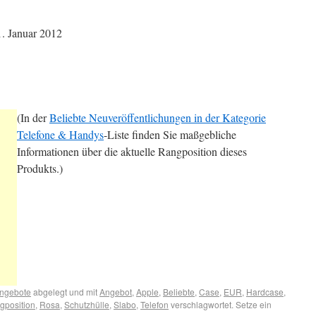
. Januar 2012
(In der
Beliebte Neuveröffentlichungen in der Kategorie
Telefone & Handys
-Liste finden Sie maßgebliche
Informationen über die aktuelle Rangposition dieses
Produkts.)
ngebote
abgelegt und mit
Angebot
,
Apple
,
Beliebte
,
Case
,
EUR
,
Hardcase
,
gposition
,
Rosa
,
Schutzhülle
,
Slabo
,
Telefon
verschlagwortet. Setze ein