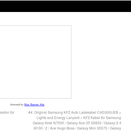
Powered by
Max Banner Ads
lefon für
#4: Original Samsung KFZ Auto Ladekabel CAD300UEB +
Lights and Energy Lanyard + KFZ Kabel für Samsung
Galaxy Note N7000 / Galaxy Ace GT-S5830 / Galaxy S II
i9100 / 2 / Ace Hugo Boss / Galaxy Mini S5570 / Galaxy