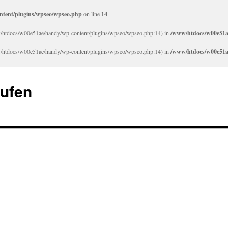
tent/plugins/wpseo/wpseo.php
on line
14
/www/htdocs/w00e51ae/handy/wp-content/plugins/wpseo/wpseo.php:14) in
/www/htdocs/w00e51a
/www/htdocs/w00e51ae/handy/wp-content/plugins/wpseo/wpseo.php:14) in
/www/htdocs/w00e51a
aufen