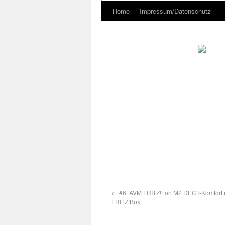
Home
Impressum/Datenschutz
←
#6: AVM FRITZ!Fon M2 DECT-Komfortte
FRITZ!Box