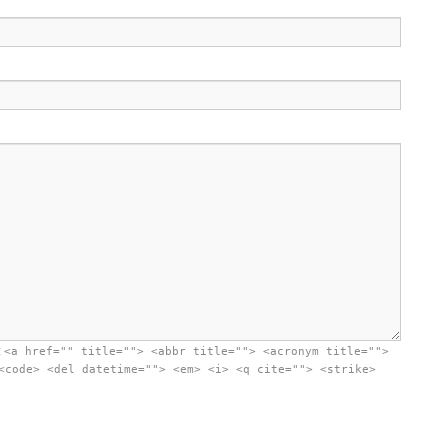
:
<a href="" title=""> <abbr title=""> <acronym title="">
<code> <del datetime=""> <em> <i> <q cite=""> <strike>