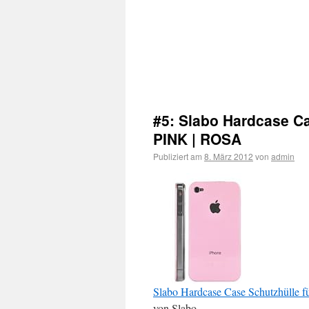
#5: Slabo Hardcase Ca
PINK | ROSA
Publiziert am
8. März 2012
von
admin
Slabo Hardcase Case Schutzhülle 
von Slabo