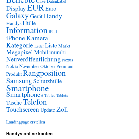
Case
Datenkabel
EUR
Display
Euro
Galaxy
Handy
Gerät
Hülle
Handys
Information
iPad
iPhone
Kamera
Kategorie
Liste
Markt
Leder
Megapixel
Mobil
mumbi
Neuveröffentlichung
Nexus
November
Nokia
Oktober
Premium
Rangposition
Produkt
Samsung
Schutzhülle
Smartphone
Smartphones
Tablet
Tablets
Telefon
Tasche
Zoll
Touchscreen
Update
Landingpage erstellen
Handys online kaufen