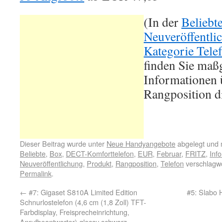
(In der
Beliebt
Neuveröffentli
Kategorie Tele
finden Sie maß
Informationen ü
Rangposition d
Dieser Beitrag wurde unter
Neue Handyangebote
abgelegt und 
Beliebte
,
Box
,
DECT-Komforttelefon
,
EUR
,
Februar
,
FRITZ
,
Inf
Neuveröffentlichung
,
Produkt
,
Rangposition
,
Telefon
verschlagwo
Permalink
.
←
#7: Gigaset S810A Limited Edition
#5: Slabo 
Schnurlostelefon (4,6 cm (1,8 Zoll) TFT-
Farbdisplay, Freisprecheinrichtung,
Anrufbeantworter) glossy schwarz