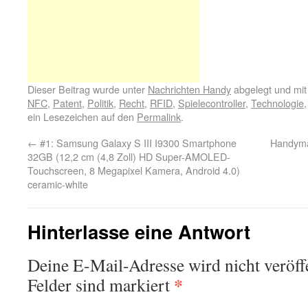
Dieser Beitrag wurde unter
Nachrichten Handy
abgelegt und mi
NFC
,
Patent
,
Politik
,
Recht
,
RFID
,
Spielecontroller
,
Technologie
ein Lesezeichen auf den
Permalink
.
←
#1: Samsung Galaxy S III I9300 Smartphone
Handyma
32GB (12,2 cm (4,8 Zoll) HD Super-AMOLED-
Touchscreen, 8 Megapixel Kamera, Android 4.0)
ceramic-white
Hinterlasse eine Antwort
Deine E-Mail-Adresse wird nicht veröffe
*
Felder sind markiert