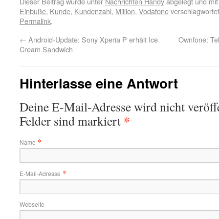
Dieser Beitrag wurde unter
Nachrichten Handy
abgelegt und mi
Einbuße
,
Kunde
,
Kundenzahl
,
Million
,
Vodafone
verschlagwortet
Permalink
.
←
Android-Update: Sony Xperia P erhält Ice
Ownfone: Te
Cream Sandwich
Hinterlasse eine Antwort
Deine E-Mail-Adresse wird nicht veröffe
*
Felder sind markiert
*
Name
*
E-Mail-Adresse
Webseite