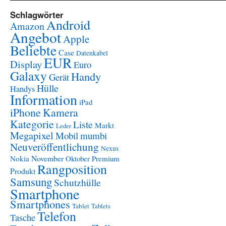
Schlagwörter
Android
Amazon
Angebot
Apple
Beliebte
Case
Datenkabel
EUR
Display
Euro
Galaxy
Handy
Gerät
Hülle
Handys
Information
iPad
iPhone
Kamera
Kategorie
Liste
Markt
Leder
Megapixel
Mobil
mumbi
Neuveröffentlichung
Nexus
November
Nokia
Oktober
Premium
Rangposition
Produkt
Samsung
Schutzhülle
Smartphone
Smartphones
Tablet
Tablets
Telefon
Tasche