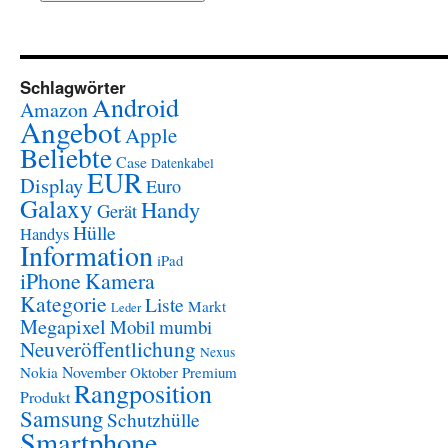
Schlagwörter
Android
Amazon
Angebot
Apple
Beliebte
Case
Datenkabel
EUR
Display
Euro
Galaxy
Handy
Gerät
Hülle
Handys
Information
iPad
iPhone
Kamera
Kategorie
Liste
Markt
Leder
Megapixel
Mobil
mumbi
Neuveröffentlichung
Nexus
November
Nokia
Oktober
Premium
Rangposition
Produkt
Samsung
Schutzhülle
Smartphone