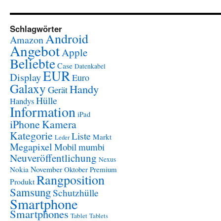
Schlagwörter
Android
Amazon
Angebot
Apple
Beliebte
Case
Datenkabel
EUR
Display
Euro
Galaxy
Handy
Gerät
Hülle
Handys
Information
iPad
iPhone
Kamera
Kategorie
Liste
Markt
Leder
Megapixel
Mobil
mumbi
Neuveröffentlichung
Nexus
November
Nokia
Oktober
Premium
Rangposition
Produkt
Samsung
Schutzhülle
Smartphone
Smartphones
Tablet
Tablets