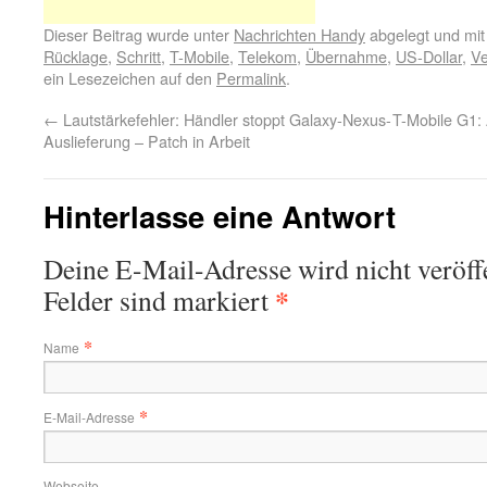
Dieser Beitrag wurde unter
Nachrichten Handy
abgelegt und mi
Rücklage
,
Schritt
,
T-Mobile
,
Telekom
,
Übernahme
,
US-Dollar
,
Ve
ein Lesezeichen auf den
Permalink
.
←
Lautstärkefehler: Händler stoppt Galaxy-Nexus-
T-Mobile G1: 
Auslieferung – Patch in Arbeit
Hinterlasse eine Antwort
Deine E-Mail-Adresse wird nicht veröffe
*
Felder sind markiert
*
Name
*
E-Mail-Adresse
Webseite