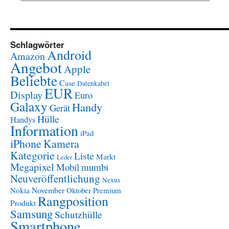
Schlagwörter
Android
Amazon
Angebot
Apple
Beliebte
Case
Datenkabel
EUR
Display
Euro
Galaxy
Handy
Gerät
Hülle
Handys
Information
iPad
iPhone
Kamera
Kategorie
Liste
Markt
Leder
Megapixel
Mobil
mumbi
Neuveröffentlichung
Nexus
November
Nokia
Oktober
Premium
Rangposition
Produkt
Samsung
Schutzhülle
Smartphone